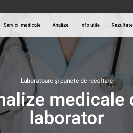
Servicii medicale
Analize
Info utile
Rezultate
Servicii medicale
Medicina Munci
AFLĂ PROGRAMUL