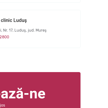
 clinic Luduş
ui, Nr. 17, Luduş, jud. Mureş
12800
ează-ne
jos