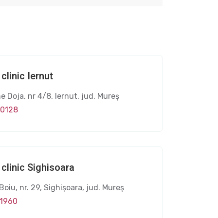
clinic Iernut
e Doja, nr 4/8, Iernut, jud. Mureş
70128
clinic Sighisoara
 Boiu, nr. 29, Sighişoara, jud. Mureş
71960