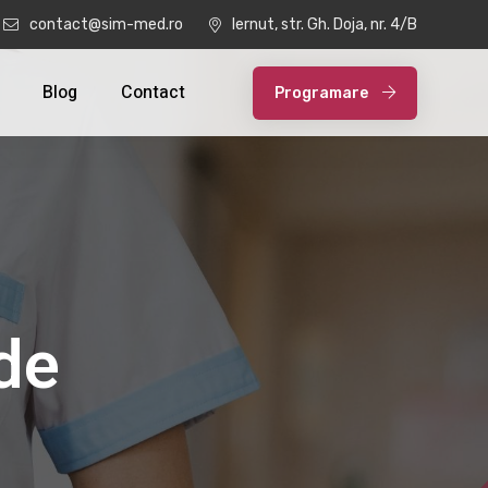
contact@sim-med.ro
Iernut, str. Gh. Doja, nr. 4/B
Blog
Contact
Programare
i